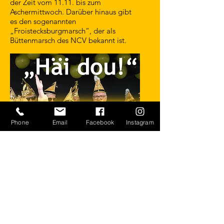
der Zeit vom 11.11. bis zum
Aschermittwoch. Darüber hinaus gibt
es den sogenannten
„Froistecksburgmarsch“, der als
Büttenmarsch des NCV bekannt ist.
Phone
Email
Facebook
Instagram
FROISTECKSBURGMARSCH
Der Froistecksburgmarsch