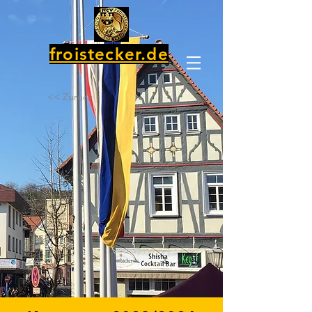
froistecker.de
<< Zurück