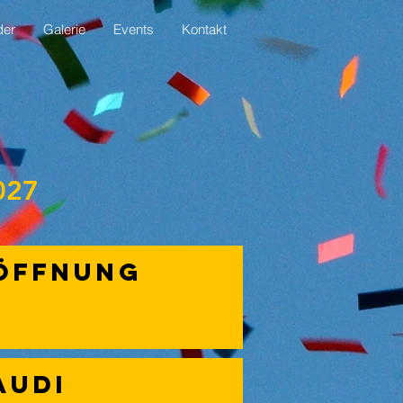
der
Galerie
Events
Kontakt
027
öffnung
audi