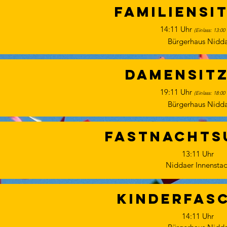
Familiensi
14:11 Uhr
(
Einlass: 13:00
Bürgerhaus Nidd
Damensit
19:11 Uhr
(
Einlass: 18:00
Bürgerhaus Nidd
Fastnacht
13:11 Uhr
r
Niddaer Innenstad
Kinderfas
14:11 Uhr
r