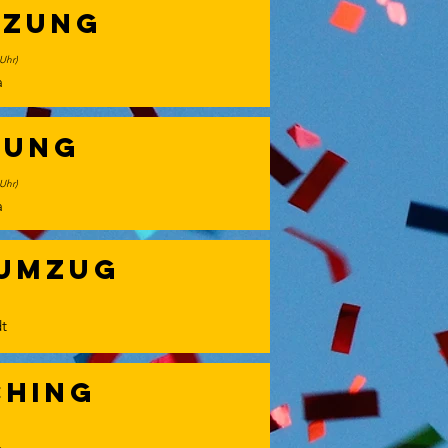
tzung
 Uhr)
a
zung
 Uhr)
a
sumzug
t
ching