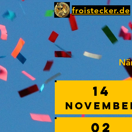
froistecker.de
Nä
14
Novembe
02