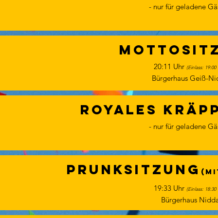
- nur für geladene Gä
Mottosit
20:11 Uhr
(
Einlass: 19:00
Bürgerhaus Geiß-Ni
Royales Kräp
- nur für geladene Gä
Prunksitzung
(m
19:33 Uhr
(
Einlass: 18:30
Bürgerhaus Nidd