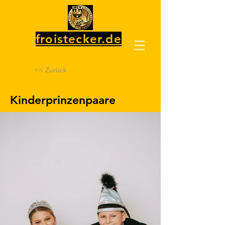
froistecker.de
<< Zurück
Kinderprinzenpaare