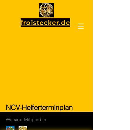
froistecker.de
NCV-Helferterminplan
Wir sind Mitglied in