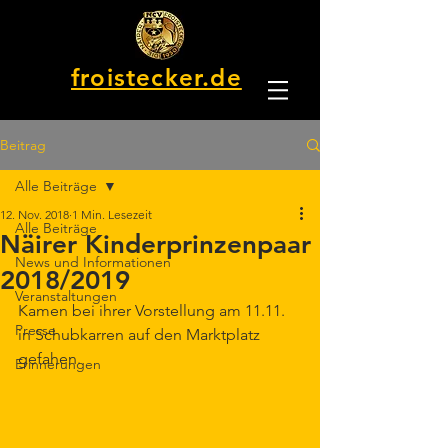
froistecker.de
Beitrag
Alle Beiträge
12. Nov. 2018
1 Min. Lesezeit
Alle Beiträge
Näirer Kinderprinzenpaar
News und Informationen
2018/2019
Veranstaltungen
Kamen bei ihrer Vorstellung am 11.11. 
Presse
in Schubkarren auf den Marktplatz 
gefahen.
Erinnerungen