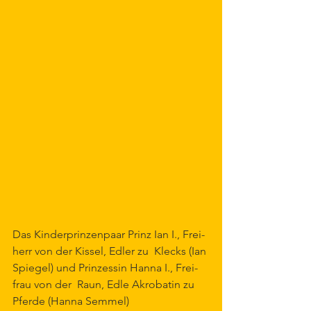
Das Kin­der­prin­zen­paar Prinz Ian I., Frei­
herr von der Kis­sel, Ed­ler zu  Klecks (Ian 
Spiegel) und Prin­zes­sin Han­na I., Frei­
frau von der  Raun, Ed­le Akro­ba­tin zu 
Pfer­de (Han­na Sem­mel) 