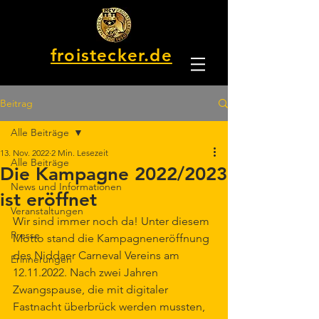
froistecker.de
Beitrag
Alle Beiträge
13. Nov. 2022
2 Min. Lesezeit
Alle Beiträge
Die Kampagne 2022/2023
News und Informationen
ist eröffnet
Veranstaltungen
Wir sind immer noch da! Unter diesem 
Presse
Motto stand die Kampagneneröffnung 
des Niddaer Carneval Vereins am 
Erinnerungen
12.11.2022. Nach zwei Jahren 
Zwangspause, die mit digitaler 
Fastnacht überbrück werden mussten, 