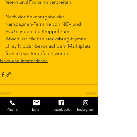
feiern und Frohsinn verbreiten.
Nach der Bekanntgabe der 
Kampagnen-Termine von NCV und 
FCU sangen die Kreppel zum 
Abschluss die Froistecksburg-Hymne 
„Hey Nidda“ bevor auf dem Marktplatz 
fröhlich weitergefeiert wurde. 
News und Informationen
Alle ansehen
Aktuelle Beiträge
Phone
Email
Facebook
Instagram